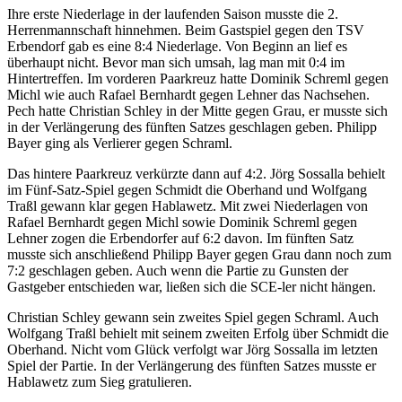
Ihre erste Niederlage in der laufenden Saison musste die 2.
Herrenmannschaft hinnehmen. Beim Gastspiel gegen den TSV
Erbendorf gab es eine 8:4 Niederlage. Von Beginn an lief es
überhaupt nicht. Bevor man sich umsah, lag man mit 0:4 im
Hintertreffen. Im vorderen Paarkreuz hatte Dominik Schreml gegen
Michl wie auch Rafael Bernhardt gegen Lehner das Nachsehen.
Pech hatte Christian Schley in der Mitte gegen Grau, er musste sich
in der Verlängerung des fünften Satzes geschlagen geben. Philipp
Bayer ging als Verlierer gegen Schraml.
Das hintere Paarkreuz verkürzte dann auf 4:2. Jörg Sossalla behielt
im Fünf-Satz-Spiel gegen Schmidt die Oberhand und Wolfgang
Traßl gewann klar gegen Hablawetz. Mit zwei Niederlagen von
Rafael Bernhardt gegen Michl sowie Dominik Schreml gegen
Lehner zogen die Erbendorfer auf 6:2 davon. Im fünften Satz
musste sich anschließend Philipp Bayer gegen Grau dann noch zum
7:2 geschlagen geben. Auch wenn die Partie zu Gunsten der
Gastgeber entschieden war, ließen sich die SCE-ler nicht hängen.
Christian Schley gewann sein zweites Spiel gegen Schraml. Auch
Wolfgang Traßl behielt mit seinem zweiten Erfolg über Schmidt die
Oberhand. Nicht vom Glück verfolgt war Jörg Sossalla im letzten
Spiel der Partie. In der Verlängerung des fünften Satzes musste er
Hablawetz zum Sieg gratulieren.