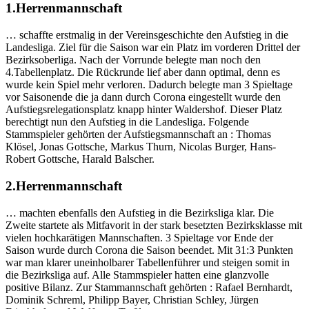
1.Herrenmannschaft
… schaffte erstmalig in der Vereinsgeschichte den Aufstieg in die
Landesliga. Ziel für die Saison war ein Platz im vorderen Drittel der
Bezirksoberliga. Nach der Vorrunde belegte man noch den
4.Tabellenplatz. Die Rückrunde lief aber dann optimal, denn es
wurde kein Spiel mehr verloren. Dadurch belegte man 3 Spieltage
vor Saisonende die ja dann durch Corona eingestellt wurde den
Aufstiegsrelegationsplatz knapp hinter Waldershof. Dieser Platz
berechtigt nun den Aufstieg in die Landesliga. Folgende
Stammspieler gehörten der Aufstiegsmannschaft an : Thomas
Klösel, Jonas Gottsche, Markus Thurn, Nicolas Burger, Hans-
Robert Gottsche, Harald Balscher.
2.Herrenmannschaft
… machten ebenfalls den Aufstieg in die Bezirksliga klar. Die
Zweite startete als Mitfavorit in der stark besetzten Bezirksklasse mit
vielen hochkarätigen Mannschaften. 3 Spieltage vor Ende der
Saison wurde durch Corona die Saison beendet. Mit 31:3 Punkten
war man klarer uneinholbarer Tabellenführer und steigen somit in
die Bezirksliga auf. Alle Stammspieler hatten eine glanzvolle
positive Bilanz. Zur Stammannschaft gehörten : Rafael Bernhardt,
Dominik Schreml, Philipp Bayer, Christian Schley, Jürgen