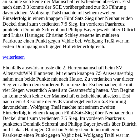
an konnte sich keine der Mannschaft entscheidend absetzen. Erst
nach dem 3:3 konnte der SCE vorübergehend zur 6:3 Führung
davonziehen. Wolfgang Traßl machte mit seinem zweiten
Einzelerfolg in einem knappen Fünf-Satz-Sieg über Neubauer den
Deckel drauf zum verdienten 7:5 Sieg. Im vorderen Paarkreuz
punkteten Dominik Schreml und Philipp Bayer jeweils über Dittrich
und Lukas Hartinger. Christian Schley steuerte im mittleren
Paarkreuz einen Punkt gegen Vajdic bei. Wolfgang Traßl war im
ersten Durchgang noch gegen Holfelder erfolgreich.
weiterlesen
Ebenfalls auswärts musste die 2. Herrenmannschaft beim SV
Altenstadt/WN II antreten. Mit einem knappen 7:5 Auswärtserfolg
nahm man beide Punkte mit nach Hause. Zu verdanken war dieser
Sieg vor allem dem vorderen Paarkreuz der Eschenbacher, die mit
vier Siegen wesentlich Anteil am Gesamterfolg hatten. Von Beginn
an konnte sich keine der Mannschaft entscheidend absetzen. Erst
nach dem 3:3 konnte der SCE vorübergehend zur 6:3 Führung
davonziehen. Wolfgang Traßl machte mit seinem zweiten
Einzelerfolg in einem knappen Fünf-Satz-Sieg über Neubauer den
Deckel drauf zum verdienten 7:5 Sieg. Im vorderen Paarkreuz
punkteten Dominik Schreml und Philipp Bayer jeweils über Dittrich
und Lukas Hartinger. Christian Schley steuerte im mittleren
Paarkreuz einen Punkt gegen Vajdic bei. Wolfgang Traßl war im