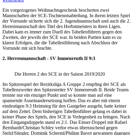
Ein vorgezogenes Weihnachtsgeschenk bescherten zwei
Mannschaften der SCE-Tischtennisabteilung. In ihrem letzten Spiel
der Vorrunde sicherte sich die 2. Jugendmannschaft und auch die 2.
Herrenmannschaft den Titel des Herbstmeisters in ihren Ligen.
Dabei kam es immer zum Duell des Tabellenführers gegen den
Zweiten, der jeweils der SCE war. In beiden Partien kam es zu
klaren Erfolgen, die die Tabellenführung nach Abschluss der
Vorrunde mit sich brachte.
2. Herrenmannschaft - SV Immenreuth II 9:3
Die Herren 2 des SCE in der Saison 2019/2020
Im Spitzenspiel der Bezirksliga A Gruppe 2 empfing der SCE als
Tabellenzweiter den Spitzenreiter SV Immenreuth II. Beide Teams
trennte nur ein einziger Punkt und so konnte man auf eine
spannende Auseinandersetzung hoffen. Das es aber mit einem
eindeutigen 9:3 Heimsieg für den Gastgeber ausgeht, hatte keiner
auf dem Zettel. Dem bisherigen Tabellenführer gelang es dabei in
keiner Phase des Spiels, den SCE in Verlegenheit zu bringen. Nach
den Eingangsdoppeln stand es 2:1. Das Einser-Doppel mit Rafael
Bernhardt/Christian Schley verlor etwas überraschend gegen
Stelzl/Stiegler. Dominik Schreml/Philipp Bayer gewannen dagegen