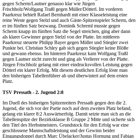
gegen Scherm/Lautner genauso klar wie Jürgen
Frischholz/Wolfgang Traßl gegen Müller/Dötterl. Im vorderen
Paarkreuz behielt Rafael Bernhardt mit einer Klasseleistung eine
reine Weste gegen Stelzl und auch Gäste-Spitzenspieler Scherm, den
er im fünften Satz bezwang. Dominik Schreml musste gegen
Scherm knapp im fünften Satz die Segel streichen, ging aber dann
als klarer Gewinner gegen Stelzl von der Platte. Im mittleren
Paarkreuz steuerte Philipp Bayer gegen Müller und Stiegler zwei
Punkte bei. Christian Schley gab sich gegen Stiegler keine Blöße
und gewann ebenso. Im hinteren Paarkreuz kam Wolfgang Traßl
gegen Lautner nicht zurecht und ging als Verlierer von der Platte.
Jürgen Frischholz gelang mit einer eindrucksvollen Leistung gegen
Dötterl ein klarer Erfolg. Mit diesem deutlichen Erfolg löste man
den bisherigen Tabellenführer ab und überwintert auf dem ersten
Platz.
TSV Pressath - 2. Jugend 2:8
Im Duell des bisherigen Spitzenreiters Pressath gegen den die 2.
Jugend, die sich vor der Partie noch auf dem zweiten Platz befand,
gelang ein klarer 8:2 Auswärtserfolg. Damit setzte man sich an die
Tabellenspitze der Bezirksklasse B Gruppe 2 Mitte und sicherte sich
den Titel des Herbstmeisters. Grundstock für den Erfolg war eine
geschlossene Mannschaftsleistung und der Gewinn beider
Eingangsdoppel durch Marc Übelacker/Justus Hornung und Fabian