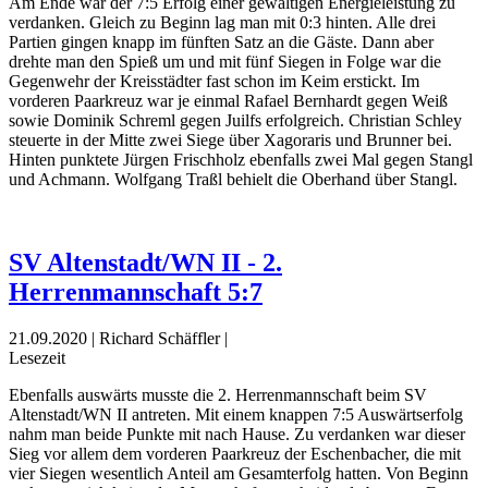
Am Ende war der 7:5 Erfolg einer gewaltigen Energieleistung zu
verdanken. Gleich zu Beginn lag man mit 0:3 hinten. Alle drei
Partien gingen knapp im fünften Satz an die Gäste. Dann aber
drehte man den Spieß um und mit fünf Siegen in Folge war die
Gegenwehr der Kreisstädter fast schon im Keim erstickt. Im
vorderen Paarkreuz war je einmal Rafael Bernhardt gegen Weiß
sowie Dominik Schreml gegen Juilfs erfolgreich. Christian Schley
steuerte in der Mitte zwei Siege über Xagoraris und Brunner bei.
Hinten punktete Jürgen Frischholz ebenfalls zwei Mal gegen Stangl
und Achmann. Wolfgang Traßl behielt die Oberhand über Stangl.
SV Altenstadt/WN II - 2.
Herrenmannschaft 5:7
21.09.2020 | Richard Schäffler |
Lesezeit
Ebenfalls auswärts musste die 2. Herrenmannschaft beim SV
Altenstadt/WN II antreten. Mit einem knappen 7:5 Auswärtserfolg
nahm man beide Punkte mit nach Hause. Zu verdanken war dieser
Sieg vor allem dem vorderen Paarkreuz der Eschenbacher, die mit
vier Siegen wesentlich Anteil am Gesamterfolg hatten. Von Beginn