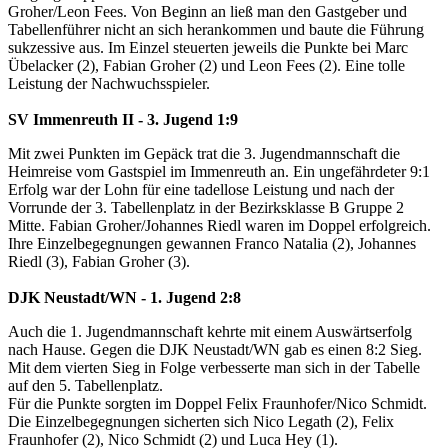
Groher/Leon Fees. Von Beginn an ließ man den Gastgeber und
Tabellenführer nicht an sich herankommen und baute die Führung
sukzessive aus. Im Einzel steuerten jeweils die Punkte bei Marc
Übelacker (2), Fabian Groher (2) und Leon Fees (2). Eine tolle
Leistung der Nachwuchsspieler.
SV Immenreuth II - 3. Jugend 1:9
Mit zwei Punkten im Gepäck trat die 3. Jugendmannschaft die
Heimreise vom Gastspiel im Immenreuth an. Ein ungefährdeter 9:1
Erfolg war der Lohn für eine tadellose Leistung und nach der
Vorrunde der 3. Tabellenplatz in der Bezirksklasse B Gruppe 2
Mitte. Fabian Groher/Johannes Riedl waren im Doppel erfolgreich.
Ihre Einzelbegegnungen gewannen Franco Natalia (2), Johannes
Riedl (3), Fabian Groher (3).
DJK Neustadt/WN - 1. Jugend 2:8
Auch die 1. Jugendmannschaft kehrte mit einem Auswärtserfolg
nach Hause. Gegen die DJK Neustadt/WN gab es einen 8:2 Sieg.
Mit dem vierten Sieg in Folge verbesserte man sich in der Tabelle
auf den 5. Tabellenplatz.
Für die Punkte sorgten im Doppel Felix Fraunhofer/Nico Schmidt.
Die Einzelbegegnungen sicherten sich Nico Legath (2), Felix
Fraunhofer (2), Nico Schmidt (2) und Luca Hey (1).