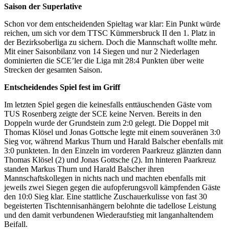
Saison der Superlative
Schon vor dem entscheidenden Spieltag war klar: Ein Punkt würde
reichen, um sich vor dem TTSC Kümmersbruck II den 1. Platz in
der Bezirksoberliga zu sichern. Doch die Mannschaft wollte mehr.
Mit einer Saisonbilanz von 14 Siegen und nur 2 Niederlagen
dominierten die SCE’ler die Liga mit 28:4 Punkten über weite
Strecken der gesamten Saison.
Entscheidendes Spiel fest im Griff
Im letzten Spiel gegen die keinesfalls enttäuschenden Gäste vom
TUS Rosenberg zeigte der SCE keine Nerven. Bereits in den
Doppeln wurde der Grundstein zum 2:0 gelegt. Die Doppel mit
Thomas Klösel und Jonas Gottsche legte mit einem souveränen 3:0
Sieg vor, während Markus Thurn und Harald Balscher ebenfalls mit
3:0 punkteten. In den Einzeln im vorderen Paarkreuz glänzten dann
Thomas Klösel (2) und Jonas Gottsche (2). Im hinteren Paarkreuz
standen Markus Thurn und Harald Balscher ihren
Mannschaftskollegen in nichts nach und machten ebenfalls mit
jeweils zwei Siegen gegen die aufopferungsvoll kämpfenden Gäste
den 10:0 Sieg klar. Eine stattliche Zuschauerkulisse von fast 30
begeisterten Tischtennisanhängern belohnte die tadellose Leistung
und den damit verbundenen Wiederaufstieg mit langanhaltendem
Beifall.