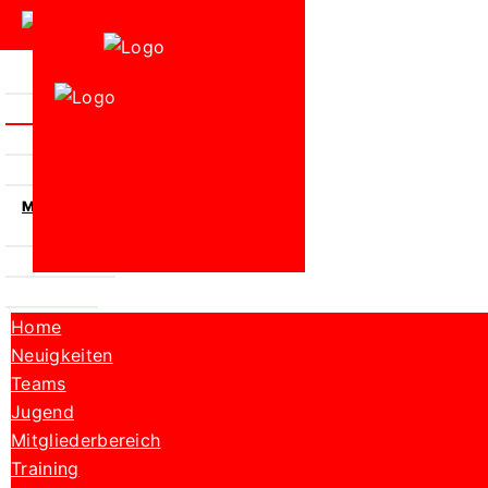
HOME
NEUIGKEITEN
TEAMS
JUGEND
MITGLIEDERBEREICH
TRAINING
VIDEOLINKS
KONTAKT
Home
Neuigkeiten
Teams
Jugend
Mitgliederbereich
Training