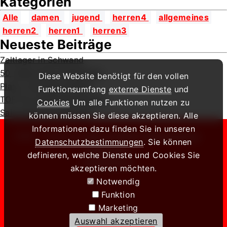
Kategorien
Alle
damen
jugend
herren4
allgemeines
herren2
herren1
herren3
Neueste Beiträge
Zeltlager in Schwand
50 Jahre SCE Tischtennis
Diese Website benötigt für den vollen
Platz 2 für Paul Lettner
Funktionsumfang
externe Dienste
und
TOP 10 in Bad Königshofen
Cookies
Um alle Funktionen nutzen zu
Saisonbericht 2025/26
können müssen Sie diese akzeptieren. Alle
Informationen dazu finden Sie in unseren
2026 - Design by
BILD-PUNKTE Werbeagentur
Datenschutzbestimmungen
. Sie können
Impressum
definieren, welche Dienste und Cookies Sie
Datenschutz
akzeptieren möchten.
Notwendig
Funktion
Marketing
Auswahl akzeptieren