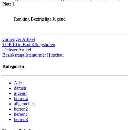
Platz 1
Ranking Bezirksliga Jugend
vorheriger Artikel
TOP 10 in Bad Königshofen
nächster Artikel
Bezirksranglistenturnier Hirschau
Kategorien
Alle
damen
jugend
herren4
allgemeines
herren2
herren1
herren3