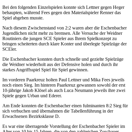
Bei den folgenden Einzelspielen konnte sich Lettner gegen Heger
behaupten, während Fees gegen den Materialspieler Renner das
Spiel abgeben musste.
Nach diesem Zwischenstand von 2:2 waren aber die Eschenbacher
Jugendlichen nicht mehr zu bremsen. Alle Versuche der Weidner
Routiniers die jungen SCE Spieler aus Ihrem Spielkonzept zu
bringen scheiterten durch klare Konter und überlegte Spielzüge der
SCEler.
Die Eschenbacher konnten durch schnelle und gezielte Spielzüge
die Weidner wiederholt aus der Defensive holen und durch ihr
starkes Angriffsspiel Spiel für Spiel gewinnen.
Im vorderen Paarkreuz holten Paul Lettner und Mika Fees jeweils
noch einen Sieg. Im hinteren Paarkreuz gewannen sowohl der erst
10-jährige Jakob Klösel als auch Luca Neumann jeweils ihre zwei
Spiele gegen Urban und Ederer.
Am Ende konnten die Eschenbacher einen fulminanten 8:2 Sieg für
sich verbuchen und übernahmen die Tabellenführung in der
Erwachsenen Bezirksklasse D.
Es war eine überragende Vorstellung der Eschenbacher Spieler im
Alter von 10 bis 15 Jahren, die von den zahlreichen Zuschauer