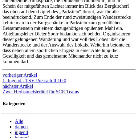
anheimelnde Atmosphäre, die Dunkelheit rundherum, und im
Schein der mitgeführten Lichter immer im Blick das Bergkircherl
das oben auf dem Gipfel des „Parkstein“ thront, war für alle
beeindruckend. Zum Ende der rund zweistündigen Wanderstrecke
kehrte man in der Burgschänke in Parkstein zum gemütlichen
Beisammensein mit einem dazugehörigen opulenten Mahl ein.
Abteilungsleiter Dieter Sporr bedankte sich bei den Organisatoren
dieser gelungenen Wanderung und war voll des Lobes über die
Wanderstrecke und der Auswahl des Lokals. Weiterhin betonte er,
dass neben allem sportlichen Ehrgeiz in einer Abteilung die
Geselligkeit und das gemeinsame Miteinander nicht zu kurz
kommen darf.
vorheriger Artikel
1. Jugend - TSV Pressath II 10:0
nächster Artikel
Zwei Herbstmeistertitel für SCE Teams
Kategorien
Alle
damen
jugend
herren4