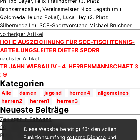
Philipp Bayer, Felix Fraundorfer (3. Platz
Bronzemedaille), Vereinsmeister Nico Legath (mit
Goldmedaille und Pokal), Luca Hey (2. Platz
Silbermedaille), SCE-Sportvorstand Michael Brüchner
vorheriger Artikel
HOHE AUSZEICHNUNG FÜR SCE-TISCHTENNIS-
ABTEILUNGSLEITER DIETER SPORR
nächster Artikel
TB JAHN WIESAU IV - 4. HERRENMANNSCHAFT 3
: 9
Kategorien
Alle
damen
jugend
herren4
allgemeines
herren2
herren1
herren3
Neueste Beiträge
Zeltlager in Schwand
50 Jahre SCE Tischtennis
Diese Website benötigt für den vollen
Platz 2 für Paul Lettner
Funktionsumfang
externe Dienste
und