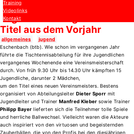
Training
Jugend beim SCE Nico
Videolinks
Legath verteidigt seinen
Kontakt
Titel aus dem Vorjahr
allgemeines
jugend
Eschenbach (btb). Wie schon im vergangenen Jahr
führte die Tischtennisabteilung für ihre Jugendlichen
vergangenes Wochenende eine Vereinsmeisterschaft
durch. Von früh 9.30 Uhr bis 14.30 Uhr kämpften 15
Jugendliche, darunter 2 Mädchen,
um den Titel eines neuen Vereinsmeisters. Bestens
organisiert von Abteilungsleiter
Dieter Sporr
mit
Jugendleiter und Trainer
Manfred Kleber
sowie Trainer
Philipp Bayer
lieferten sich die Teilnehmer tolle Spiele
und herrliche Ballwechsel. Vielleicht waren die Akteure
auch inspiriert von den virtuosen und begeisternden
Zauberbällen, die von den Profis bei den diesjährigen