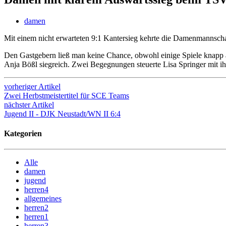
damen
Mit einem nicht erwarteten 9:1 Kantersieg kehrte die Damenmannscha
Den Gastgebern ließ man keine Chance, obwohl einige Spiele knapp 
Anja Bößl siegreich. Zwei Begegnungen steuerte Lisa Springer mit ih
vorheriger Artikel
Zwei Herbstmeistertitel für SCE Teams
nächster Artikel
Jugend II - DJK Neustadt/WN II 6:4
Kategorien
Alle
damen
jugend
herren4
allgemeines
herren2
herren1
herren3