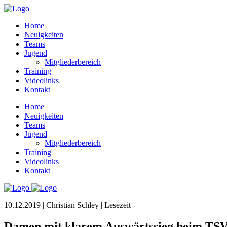
Home
Neuigkeiten
Teams
Jugend
Mitgliederbereich
Training
Videolinks
Kontakt
Home
Neuigkeiten
Teams
Jugend
Mitgliederbereich
Training
Videolinks
Kontakt
10.12.2019 | Christian Schley |
Lesezeit
Damen mit klarem Auswärtssieg beim TSV