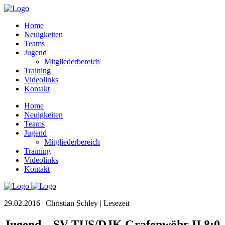
Home
Neuigkeiten
Teams
Jugend
Mitgliederbereich
Training
Videolinks
Kontakt
Home
Neuigkeiten
Teams
Jugend
Mitgliederbereich
Training
Videolinks
Kontakt
29.02.2016 | Christian Schley |
Lesezeit
Jugend – SV TUS/DJK Grafenwöhr II 8:0